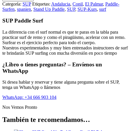
Categoría:
SUP
Etiquetas:
Andalucia
,
Conil
,
El Palmar
,
Paddle-
Surfen
,
spanien
,
Stand Up Paddle
,
SUP
,
SUP-Kurs
,
surf
SUP Paddle Surf
La diferencia con el surf normal es que te paras en la tabla para
practicar surf de remo y como el piragüismo, acelerar con un remo.
Surfear es el ejercicio perfecto para todo el cuerpo.
Nuestros experimentados y muy bien entrenados instructores de surf
te brindarán SUP surfing con mucha diversión en poco tiempo
¿Libro o tienes preguntas? – Envíenos un
WhatsApp
Si desea hablar y reservar y tiene alguna pregunta sobre el SUP,
tenga un WhatsApp o llámenos
WhatsApp: +34 666 903 104
Nos Vemos Pronto
También te recomendamos…