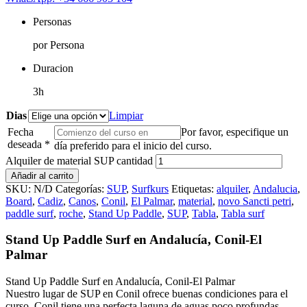
Personas
por Persona
Duracion
3h
Dias
Limpiar
Fecha
Por favor, especifique un
deseada
*
día preferido para el inicio del curso.
Alquiler de material SUP cantidad
Añadir al carrito
SKU:
N/D
Categorías:
SUP
,
Surfkurs
Etiquetas:
alquiler
,
Andalucia
,
Board
,
Cadiz
,
Canos
,
Conil
,
El Palmar
,
material
,
novo Sancti petri
,
paddle surf
,
roche
,
Stand Up Paddle
,
SUP
,
Tabla
,
Tabla surf
Stand Up Paddle Surf en Andalucía, Conil-El
Palmar
Stand Up Paddle Surf en Andalucía, Conil-El Palmar
Nuestro lugar de SUP en Conil ofrece buenas condiciones para el
curso. Conil tiene una perfecta laguna de aguas poco profundas