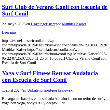
Surf Club de Verano Conil con Escuela de
Surf Conil
22. mayo 2025
/
en
Unkategorisiert
/
por
Matthias Kaiser
Leer más
https://escueladesurfconil.com/wp-
content/uploads/2019/03/surfkurs-kinder-andalusien-.jpg
1000
1920
Matthias Kaiser
https://escueladesurfconil.com/wp-
content/uploads/2019/03/surfschool-conil.svg
Matthias Kaiser
2025-
05-22 07:25:07
2025-11-25 07:10:06
Surf Club de Verano Conil con
Escuela de Surf Conil
Yoga y Surf Fitness Retreat Andalucia
con Escuela de Surf Conil
1. abril 2024
/
en
Unkategorisiert
/
por
ksalewski
Recarga tus baterías en la soleada Andalucía con un retiro de surf y
yoga con yoga, bodyART y deepWORK